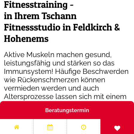
Fitnesstraining -
in Ihrem Tschann
Mediathek
Youth Abo
Fitnessstudio in Feldkirch &
Studio News
Beckenboden-Training
Hohenems
Karriere
Alpha Cooling
Aktive Muskeln machen gesund,
Vorteilspartner
leistungsfähig und stärken so das
Immunsystem! Häufige Beschwerden
Firmen-Kooperationen
wie Rückenschmerzen können
vermieden werden und auch
Altersprozesse lassen sich mit einem
gezielten Muskeltraining im
Beratungstermin
Fitnessstudio eindämmen.
Profitieren Sie von unseren
jahrelangen Erfahrungen als erstes