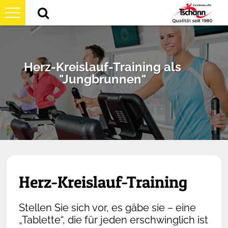
TRAINING & WELLNESS
INFORMATIONEN
Figur- und Muskeltraining
Herz-Kreislauf-Training als
KURSPLAN
Philosophie
Digitales Training
"Jungbrunnen"
STANDORTE
Kursplan Feldkirch
Öffnungszeiten & mehr
Abnehmen und Ernährung
KUNDENPORTAL
Kursplan Hohenems
Fitness @ Home
Rücken und Gelenke
Adressinfos werden
Kundenportal Feldkirch
Preise
Personal Training
geladen...
Kundenportal Hohenems
Kundenstimmen
Gesundheit und Wellness
Herz-Kreislauf-Training
Beratungstermin
Firmenfitness
Stellen Sie sich vor, es gäbe sie – eine
„Tablette“, die für jeden erschwinglich ist
Kontakt & Anfahrt
Jugendtraining